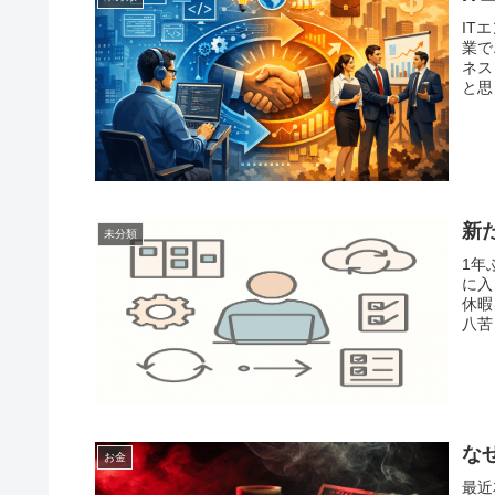
IT
業で
ネス
と思
新
未分類
1年
に入
休暇
八苦
な
お金
最近