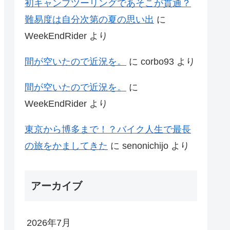
初キャンプツーリングであそこが貫通？
難易度は自分次第の夏の思い出
に
WeekEndRider
より
間が空いたので近況を。
に
corbo93
より
間が空いたので近況を。
に
WeekEndRider
より
東京から博多まで！？バイク人生で最長
の旅をかましてきた
に
senonichijo
より
アーカイブ
2026年7月