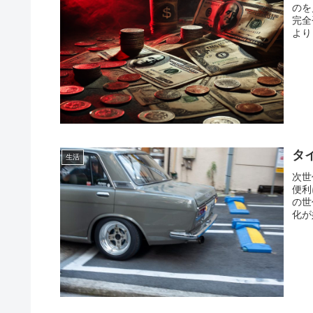
のを
完全
より
タ
生活
次世
便利
の世
化が