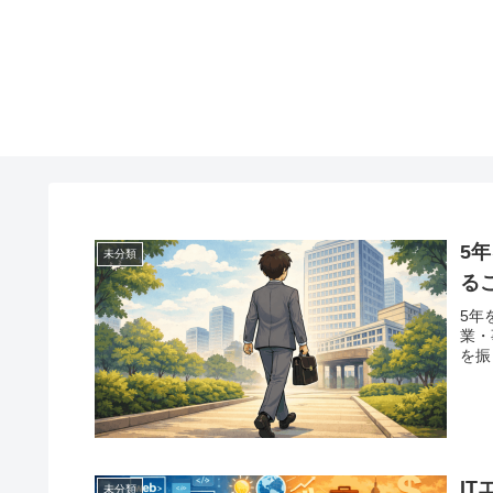
5
未分類
る
5年
業・
を振
I
未分類